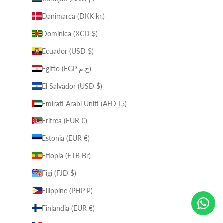
Danimarca (DKK kr.)
Dominica (XCD $)
Ecuador (USD $)
Egitto (EGP ج.م)
El Salvador (USD $)
Emirati Arabi Uniti (AED د.إ)
Eritrea (EUR €)
Estonia (EUR €)
Etiopia (ETB Br)
Figi (FJD $)
Filippine (PHP ₱)
Finlandia (EUR €)