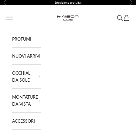
Vai al contenuto
Spedizione gratuita!
Precedente
Suc
Maison Luis ®
Menù
Cerca
Carrell
PROFUMI
NUOVI ARRIVI
OCCHIALI
DA SOLE
MONTATURE
DA VISTA
ACCESSORI