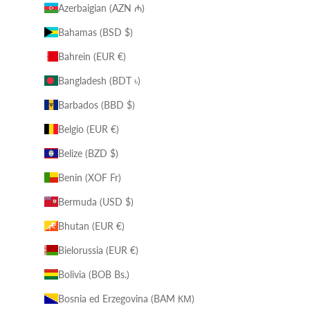
Azerbaigian (AZN ₼)
Bahamas (BSD $)
Bahrein (EUR €)
Bangladesh (BDT ৳)
Barbados (BBD $)
Belgio (EUR €)
Belize (BZD $)
Benin (XOF Fr)
Bermuda (USD $)
Bhutan (EUR €)
Bielorussia (EUR €)
Bolivia (BOB Bs.)
Bosnia ed Erzegovina (BAM КМ)