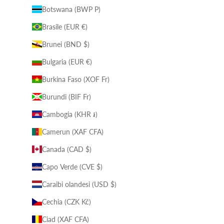
Botswana (BWP P)
Brasile (EUR €)
Brunei (BND $)
Bulgaria (EUR €)
Burkina Faso (XOF Fr)
Burundi (BIF Fr)
Cambogia (KHR ៛)
Camerun (XAF CFA)
Canada (CAD $)
Capo Verde (CVE $)
Caraibi olandesi (USD $)
Cechia (CZK Kč)
Ciad (XAF CFA)