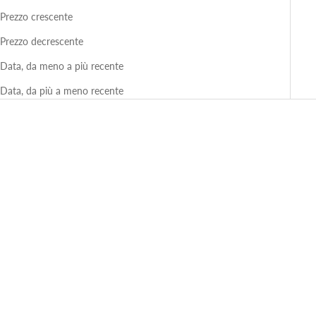
Prezzo crescente
Prezzo decrescente
Data, da meno a più recente
Data, da più a meno recente
RISPARMIA 56%
RISPARMIA 56%
MAISON LUIS
MAISON LUIS
Abu Dhabi Cromo-Nero Lucido
Abu Dhabi Giallo-Nero Lucido
Occhiali da Sole in Acetato Nero |
Occhiali da Sole in Acetato Nero |