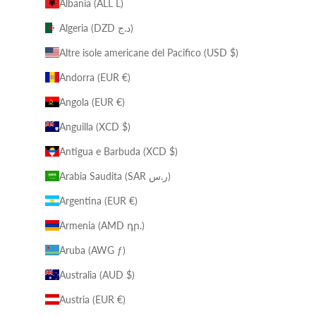
Albania (ALL L)
Algeria (DZD د.ج)
Altre isole americane del Pacifico (USD $)
Andorra (EUR €)
Angola (EUR €)
Anguilla (XCD $)
Antigua e Barbuda (XCD $)
Arabia Saudita (SAR ر.س)
Argentina (EUR €)
Armenia (AMD դր.)
Aruba (AWG ƒ)
Australia (AUD $)
Austria (EUR €)