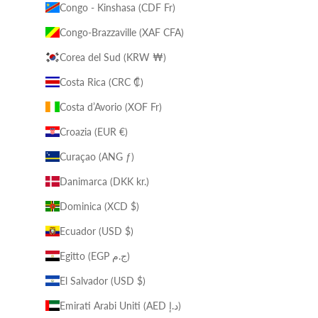
Congo - Kinshasa (CDF Fr)
Congo-Brazzaville (XAF CFA)
Corea del Sud (KRW ₩)
Costa Rica (CRC ₡)
Costa d’Avorio (XOF Fr)
Croazia (EUR €)
Curaçao (ANG ƒ)
Danimarca (DKK kr.)
Dominica (XCD $)
Ecuador (USD $)
Egitto (EGP ج.م)
El Salvador (USD $)
Emirati Arabi Uniti (AED د.إ)