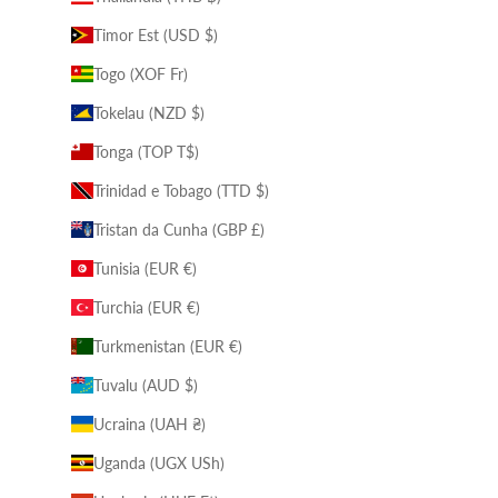
Timor Est (USD $)
Togo (XOF Fr)
Tokelau (NZD $)
Tonga (TOP T$)
Trinidad e Tobago (TTD $)
Tristan da Cunha (GBP £)
Tunisia (EUR €)
Turchia (EUR €)
Turkmenistan (EUR €)
Tuvalu (AUD $)
Ucraina (UAH ₴)
Uganda (UGX USh)