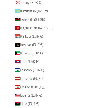
Jersey (EUR €)
Kazakistan (KZT ₸)
Kenya (KES KSh)
Kirghizistan (KGS som)
Kiribati (EUR €)
Kosovo (EUR €)
Kuwait (EUR €)
Laos (LAK ₭)
Lesotho (EUR €)
Lettonia (EUR €)
Libano (LBP ل.ل)
Liberia (EUR €)
Libia (EUR €)