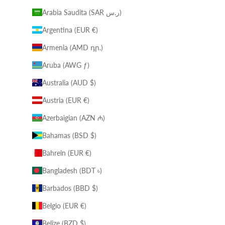
Arabia Saudita (SAR ر.س)
Argentina (EUR €)
Armenia (AMD դր.)
Aruba (AWG ƒ)
Australia (AUD $)
Austria (EUR €)
Azerbaigian (AZN ₼)
Bahamas (BSD $)
Bahrein (EUR €)
Bangladesh (BDT ৳)
Barbados (BBD $)
Belgio (EUR €)
Belize (BZD $)