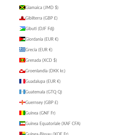
Giamaica (JMD $)
Gibilterra (GBP £)
Gibuti (DJF Fdj)
Giordania (EUR €)
Grecia (EUR €)
Grenada (XCD $)
Groenlandia (DKK kr.)
Guadalupa (EUR €)
Guatemala (GTQ Q)
Guernsey (GBP £)
Guinea (GNF Fr)
Guinea Equatoriale (XAF CFA)
Guinea-Bissau (XOF Fr)