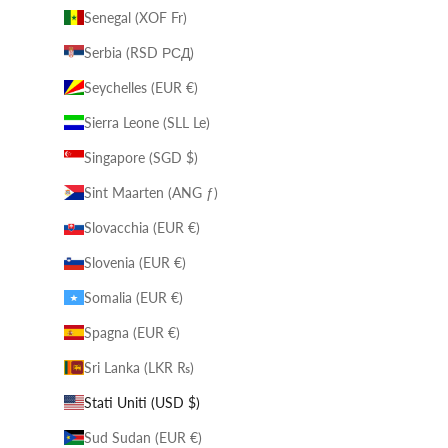
Senegal (XOF Fr)
Serbia (RSD РСД)
Seychelles (EUR €)
Sierra Leone (SLL Le)
Singapore (SGD $)
Sint Maarten (ANG ƒ)
Slovacchia (EUR €)
Slovenia (EUR €)
Somalia (EUR €)
Spagna (EUR €)
Sri Lanka (LKR ₨)
Stati Uniti (USD $)
Sud Sudan (EUR €)