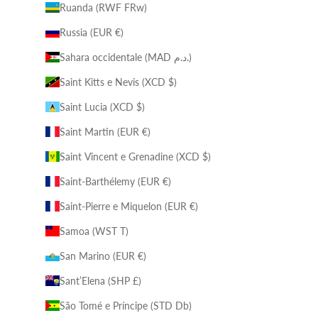
Ruanda (RWF FRw)
Russia (EUR €)
Sahara occidentale (MAD د.م.)
Saint Kitts e Nevis (XCD $)
Saint Lucia (XCD $)
Saint Martin (EUR €)
Saint Vincent e Grenadine (XCD $)
Saint-Barthélemy (EUR €)
Saint-Pierre e Miquelon (EUR €)
Samoa (WST T)
San Marino (EUR €)
Sant’Elena (SHP £)
São Tomé e Príncipe (STD Db)