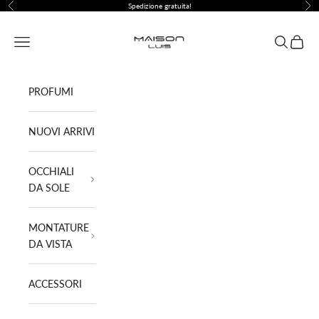
Vai al contenuto
Spedizione gratuita!
Precedente
Suc
Maison Luis ®
Menù
Cerca
Carrell
PROFUMI
NUOVI ARRIVI
OCCHIALI
DA SOLE
MONTATURE
DA VISTA
ACCESSORI