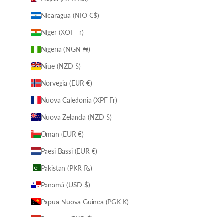
Nicaragua (NIO C$)
Niger (XOF Fr)
Nigeria (NGN ₦)
Niue (NZD $)
Norvegia (EUR €)
Nuova Caledonia (XPF Fr)
Nuova Zelanda (NZD $)
Oman (EUR €)
Paesi Bassi (EUR €)
Pakistan (PKR ₨)
Panamá (USD $)
Papua Nuova Guinea (PGK K)