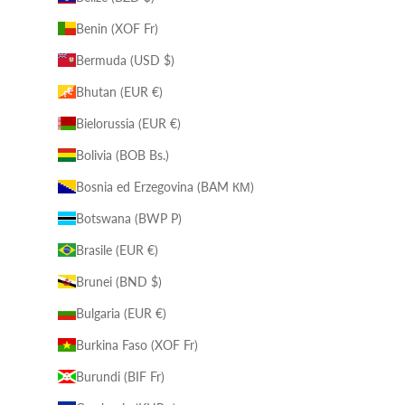
Benin (XOF Fr)
Bermuda (USD $)
Bhutan (EUR €)
Bielorussia (EUR €)
Bolivia (BOB Bs.)
Bosnia ed Erzegovina (BAM КМ)
Botswana (BWP P)
Brasile (EUR €)
Brunei (BND $)
Bulgaria (EUR €)
Burkina Faso (XOF Fr)
Burundi (BIF Fr)