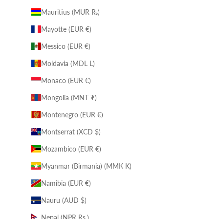
Mauritius (MUR ₨)
Mayotte (EUR €)
Messico (EUR €)
Moldavia (MDL L)
Monaco (EUR €)
Mongolia (MNT ₮)
Montenegro (EUR €)
Montserrat (XCD $)
Mozambico (EUR €)
Myanmar (Birmania) (MMK K)
Namibia (EUR €)
Nauru (AUD $)
Nepal (NPR Rs.)