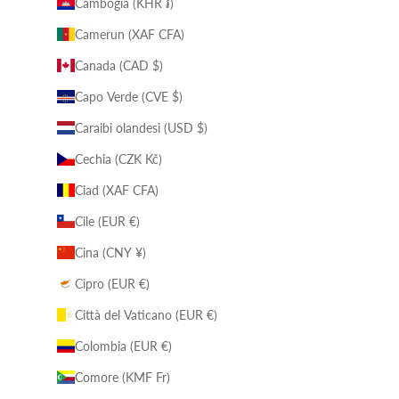
Cambogia (KHR ៛)
Camerun (XAF CFA)
Canada (CAD $)
Capo Verde (CVE $)
Caraibi olandesi (USD $)
Cechia (CZK Kč)
Ciad (XAF CFA)
Cile (EUR €)
Cina (CNY ¥)
Cipro (EUR €)
Città del Vaticano (EUR €)
Colombia (EUR €)
Comore (KMF Fr)