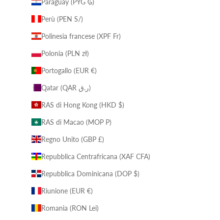
Paraguay (PYG ₲)
Perù (PEN S/)
Polinesia francese (XPF Fr)
Polonia (PLN zł)
Portogallo (EUR €)
Qatar (QAR ر.ق)
RAS di Hong Kong (HKD $)
RAS di Macao (MOP P)
Regno Unito (GBP £)
Repubblica Centrafricana (XAF CFA)
Repubblica Dominicana (DOP $)
Riunione (EUR €)
Romania (RON Lei)