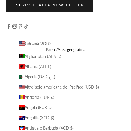
ISCRIVITI ALLA NEWSLETTER
Stati Uniti (USD $)
Paese/Area geografica
Afghanistan (AFN ؋)
Albania (ALL L)
Algeria (DZD د.ج)
Altre isole americane del Pacifico (USD $)
Andorra (EUR €)
Angola (EUR €)
Anguilla (XCD $)
Antigua e Barbuda (XCD $)