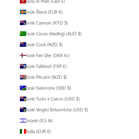
Isola di Man (GBP £)
Isole Åland (EUR €)
Isole Cayman (KYD $)
Isole Cocos (Keeling) (AUD $)
Isole Cook (NZD $)
Isole Fær Øer (DKK kr.)
Isole Falkland (FKP £)
Isole Pitcairn (NZD $)
Isole Salomone (SBD $)
Isole Turks e Caicos (USD $)
Isole Vergini Britanniche (USD $)
Israele (ILS ₪)
Italia (EUR €)