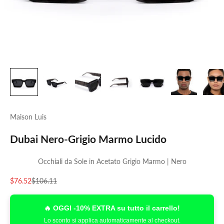
Maison Luis
Dubai Nero-Grigio Marmo Lucido
Occhiali da Sole in Acetato Grigio Marmo | Nero
Prezzo scontato
Prezzo
$76.52
$106.11
🔥 OGGI -10% EXTRA su tutto il carrello!
Lo sconto si applica automaticamente al checkout.