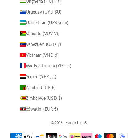
Ungheria (HUF Ft)
Uruguay (UYU $U)
Uzbekistan (UZS so'm)
Vanuatu (VUV Vt)
Venezuela (USD $)
Vietnam (VND ₫)
Wallis e Futuna (XPF Fr)
Yemen (YER ﷼)
Zambia (EUR €)
Zimbabwe (USD $)
eSwatini (EUR €)
© 2026 - Maison Luis ®