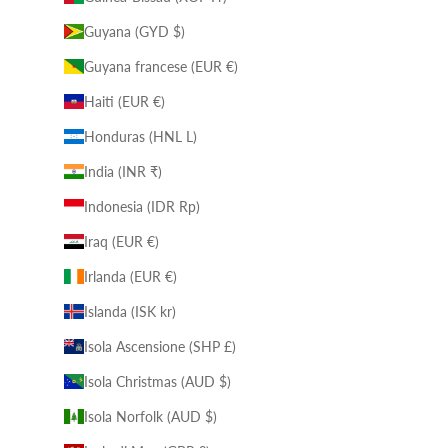
Guyana (GYD $)
Guyana francese (EUR €)
Haiti (EUR €)
Honduras (HNL L)
India (INR ₹)
Indonesia (IDR Rp)
Iraq (EUR €)
Irlanda (EUR €)
Islanda (ISK kr)
Isola Ascensione (SHP £)
Isola Christmas (AUD $)
Isola Norfolk (AUD $)