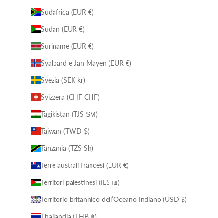
Sudafrica (EUR €)
Sudan (EUR €)
Suriname (EUR €)
Svalbard e Jan Mayen (EUR €)
Svezia (SEK kr)
Svizzera (CHF CHF)
Tagikistan (TJS ЅМ)
Taiwan (TWD $)
Tanzania (TZS Sh)
Terre australi francesi (EUR €)
Territori palestinesi (ILS ₪)
Territorio britannico dell’Oceano Indiano (USD $)
Thailandia (THB ฿)