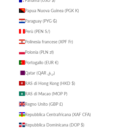
Panamá (USD $)
Papua Nuova Guinea (PGK K)
Paraguay (PYG ₲)
Perù (PEN S/)
Polinesia francese (XPF Fr)
Polonia (PLN zł)
Portogallo (EUR €)
Qatar (QAR ر.ق)
RAS di Hong Kong (HKD $)
RAS di Macao (MOP P)
Regno Unito (GBP £)
Repubblica Centrafricana (XAF CFA)
Repubblica Dominicana (DOP $)