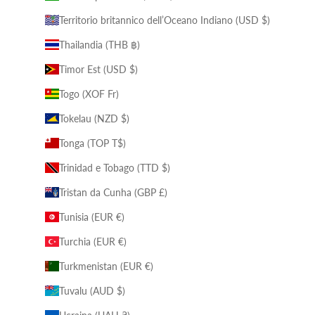
Territorio britannico dell’Oceano Indiano (USD $)
Thailandia (THB ฿)
Timor Est (USD $)
Togo (XOF Fr)
Tokelau (NZD $)
Tonga (TOP T$)
Trinidad e Tobago (TTD $)
Tristan da Cunha (GBP £)
Tunisia (EUR €)
Turchia (EUR €)
Turkmenistan (EUR €)
Tuvalu (AUD $)