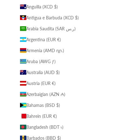
Anguilla (XCD $)
Antigua e Barbuda (XCD $)
Arabia Saudita (SAR ر.س)
Argentina (EUR €)
Armenia (AMD դր.)
Aruba (AWG ƒ)
Australia (AUD $)
Austria (EUR €)
Azerbaigian (AZN ₼)
Bahamas (BSD $)
Bahrein (EUR €)
Bangladesh (BDT ৳)
Barbados (BBD $)