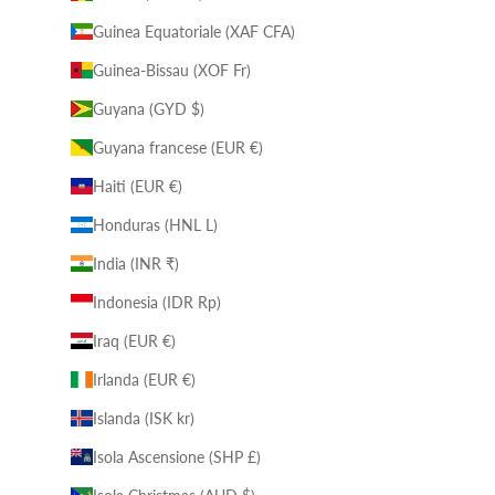
Guinea Equatoriale (XAF CFA)
Guinea-Bissau (XOF Fr)
Guyana (GYD $)
Guyana francese (EUR €)
Haiti (EUR €)
Honduras (HNL L)
India (INR ₹)
Indonesia (IDR Rp)
Iraq (EUR €)
Irlanda (EUR €)
Islanda (ISK kr)
Isola Ascensione (SHP £)