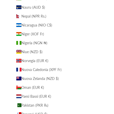
Nauru (AUD $)
Nepal (NPR Rs.)
Nicaragua (NIO C$)
Niger (XOF Fr)
Nigeria (NGN ₦)
Niue (NZD $)
Norvegia (EUR €)
Nuova Caledonia (XPF Fr)
Nuova Zelanda (NZD $)
Oman (EUR €)
Paesi Bassi (EUR €)
Pakistan (PKR ₨)