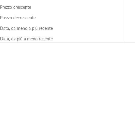
Prezzo crescente
Prezzo decrescente
Data, da meno a più recente
Data, da più a meno recente
RISPARMIA 42%
MAISON LUIS
Lisbona da Vista-Nero Lucido
Montatura da Vista in Acetato