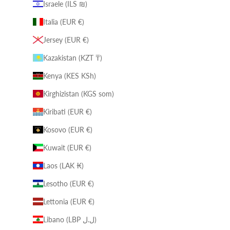
Israele (ILS ₪)
Italia (EUR €)
Jersey (EUR €)
Kazakistan (KZT ₸)
Kenya (KES KSh)
Kirghizistan (KGS som)
Kiribati (EUR €)
Kosovo (EUR €)
Kuwait (EUR €)
Laos (LAK ₭)
Lesotho (EUR €)
Lettonia (EUR €)
Libano (LBP ل.ل)