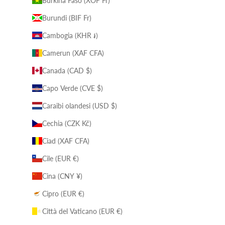
Burkina Faso (XOF Fr)
Burundi (BIF Fr)
Cambogia (KHR ៛)
Camerun (XAF CFA)
Canada (CAD $)
Capo Verde (CVE $)
Caraibi olandesi (USD $)
Cechia (CZK Kč)
Ciad (XAF CFA)
Cile (EUR €)
Cina (CNY ¥)
Cipro (EUR €)
Città del Vaticano (EUR €)