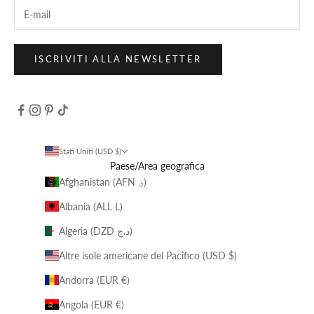
ISCRIVITI ALLA NEWSLETTER
Stati Uniti (USD $)
Paese/Area geografica
Afghanistan (AFN ؋)
Albania (ALL L)
Algeria (DZD د.ج)
Altre isole americane del Pacifico (USD $)
Andorra (EUR €)
Angola (EUR €)