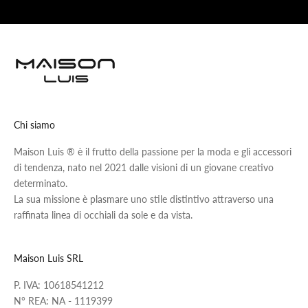
Chi siamo
Maison Luis ® è il frutto della passione per la moda e gli accessori
di tendenza, nato nel 2021 dalle visioni di un giovane creativo
determinato.
La sua missione è plasmare uno stile distintivo attraverso una
raffinata linea di occhiali da sole e da vista.
Maison Luis SRL
P. IVA: 10618541212
N° REA: NA - 1119399