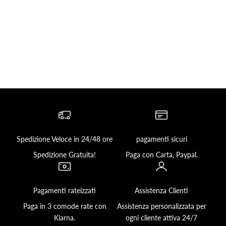
Nero
Prezzo scontato
Prezzo
$41.17
$70.77
Spedizione Veloce in 24/48 ore
pagamenti sicuri
Spedizione Gratuita!
Paga con Carta, Paypal.
Pagamenti rateizzati
Assistenza Clienti
Paga in 3 comode rate con
Assistenza personalizzata per
Klarna.
ogni cliente attiva 24/7