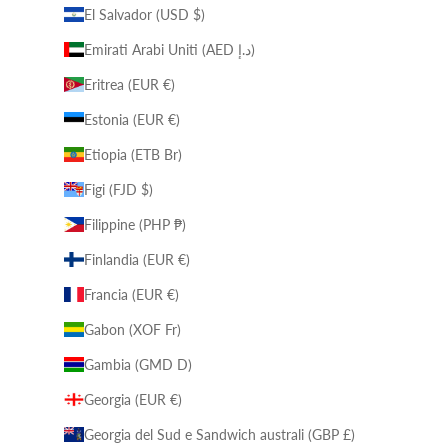
El Salvador (USD $)
Emirati Arabi Uniti (AED د.إ)
Eritrea (EUR €)
Estonia (EUR €)
Etiopia (ETB Br)
Figi (FJD $)
Filippine (PHP ₱)
Finlandia (EUR €)
Francia (EUR €)
Gabon (XOF Fr)
Gambia (GMD D)
Georgia (EUR €)
Georgia del Sud e Sandwich australi (GBP £)