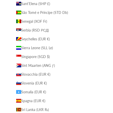
Sant’Elena (SHP £)
São Tomé e Príncipe (STD Db)
Senegal (XOF Fr)
Serbia (RSD РСД)
Seychelles (EUR €)
Sierra Leone (SLL Le)
Singapore (SGD $)
Sint Maarten (ANG ƒ)
Slovacchia (EUR €)
Slovenia (EUR €)
Somalia (EUR €)
Spagna (EUR €)
Sri Lanka (LKR ₨)