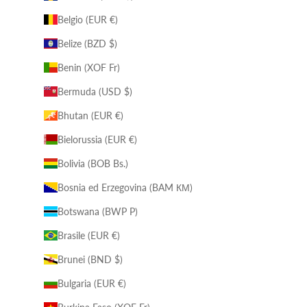
Belgio (EUR €)
Belize (BZD $)
Benin (XOF Fr)
Bermuda (USD $)
Bhutan (EUR €)
Bielorussia (EUR €)
Bolivia (BOB Bs.)
Bosnia ed Erzegovina (BAM КМ)
Botswana (BWP P)
Brasile (EUR €)
Brunei (BND $)
Bulgaria (EUR €)