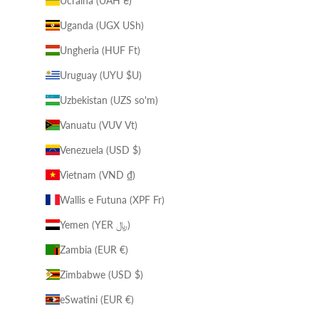
Ucraina (UAH ₴)
Uganda (UGX USh)
Ungheria (HUF Ft)
Uruguay (UYU $U)
Uzbekistan (UZS so'm)
Vanuatu (VUV Vt)
Venezuela (USD $)
Vietnam (VND ₫)
Wallis e Futuna (XPF Fr)
Yemen (YER ﷼)
Zambia (EUR €)
Zimbabwe (USD $)
eSwatini (EUR €)