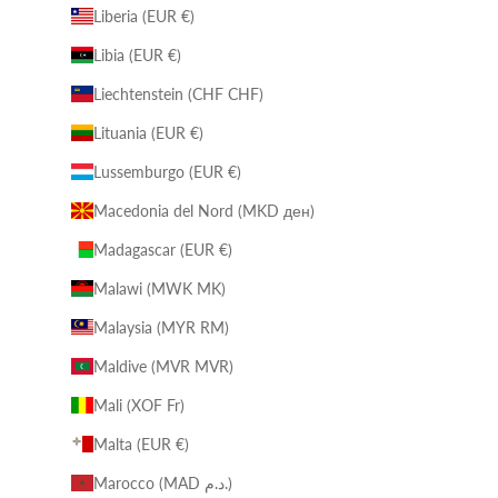
Liberia (EUR €)
Libia (EUR €)
Liechtenstein (CHF CHF)
Lituania (EUR €)
Lussemburgo (EUR €)
Macedonia del Nord (MKD ден)
Madagascar (EUR €)
Malawi (MWK MK)
Malaysia (MYR RM)
Maldive (MVR MVR)
Mali (XOF Fr)
Malta (EUR €)
Marocco (MAD د.م.)