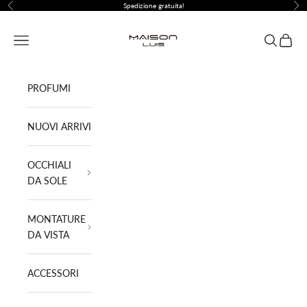
Vai al contenuto
Spedizione gratuita!
Precedente
Suc
Maison Luis ®
Menù
Cerca
Carrell
PROFUMI
NUOVI ARRIVI
OCCHIALI
DA SOLE
MONTATURE
DA VISTA
ACCESSORI