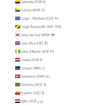
Colombia (EUR €)
Comore (KMF Fr)
Congo - Kinshasa (CDF Fr)
Congo-Brazzaville (XAF CFA)
Corea del Sud (KRW ₩)
Costa Rica (CRC ₡)
Costa d’Avorio (XOF Fr)
Croazia (EUR €)
Curaçao (ANG ƒ)
Danimarca (DKK kr.)
Dominica (XCD $)
Ecuador (USD $)
Egitto (EGP ج.م)