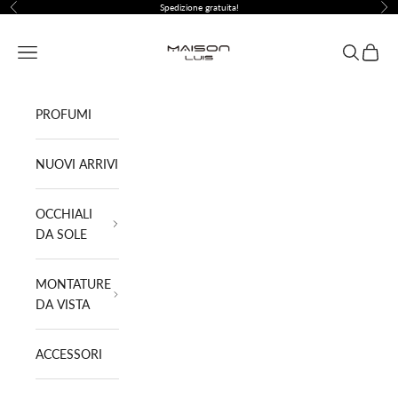
Vai al contenuto
Spedizione gratuita!
Precedente
Suc
Maison Luis ®
Menù
Cerca
Carrell
PROFUMI
NUOVI ARRIVI
OCCHIALI
DA SOLE
MONTATURE
DA VISTA
ACCESSORI