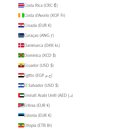
Costa Rica (CRC ₡)
Costa d’Avorio (XOF Fr)
Croazia (EUR €)
Curaçao (ANG ƒ)
Danimarca (DKK kr.)
Dominica (XCD $)
Ecuador (USD $)
Egitto (EGP ج.م)
El Salvador (USD $)
Emirati Arabi Uniti (AED د.إ)
Eritrea (EUR €)
Estonia (EUR €)
Etiopia (ETB Br)