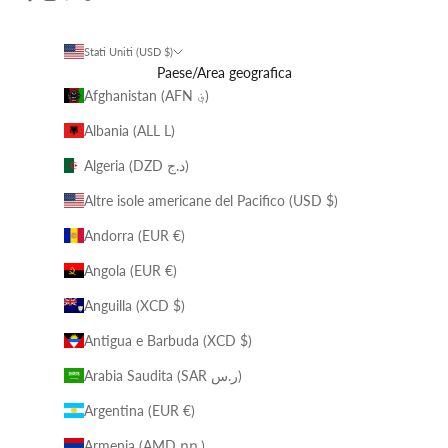
Stati Uniti (USD $)
Paese/Area geografica
Afghanistan (AFN ؋)
Albania (ALL L)
Algeria (DZD د.ج)
Altre isole americane del Pacifico (USD $)
Andorra (EUR €)
Angola (EUR €)
Anguilla (XCD $)
Antigua e Barbuda (XCD $)
Arabia Saudita (SAR ر.س)
Argentina (EUR €)
Armenia (AMD դր.)