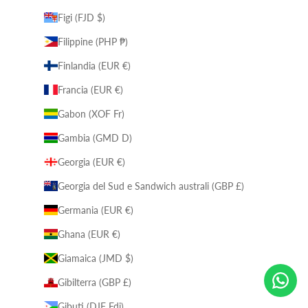
Figi (FJD $)
Filippine (PHP ₱)
Finlandia (EUR €)
Francia (EUR €)
Gabon (XOF Fr)
Gambia (GMD D)
Georgia (EUR €)
Georgia del Sud e Sandwich australi (GBP £)
Germania (EUR €)
Ghana (EUR €)
Giamaica (JMD $)
Gibilterra (GBP £)
Gibuti (DJF Fdj)