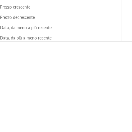
Prezzo crescente
Prezzo decrescente
Data, da meno a più recente
Data, da più a meno recente
RISPARMIA 56%
RISPARMIA 29%
MAISON LUIS
MAISON LUIS ®
Francoforte Viola-Nero Lucido
Ibiza Blu-Demi Lucido
Occhiali da Sole in Acetato Nero
Occhiali da Sole in Acetato Demi |