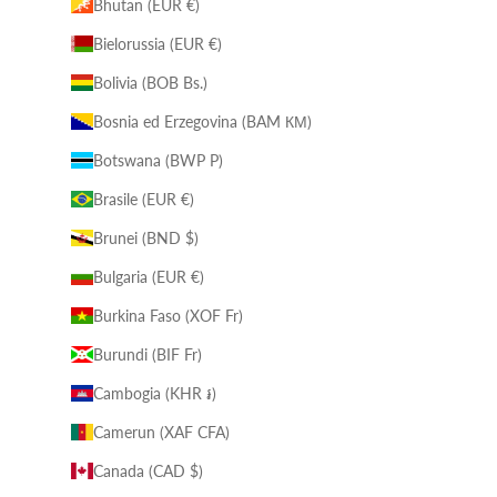
Bhutan (EUR €)
Bielorussia (EUR €)
Bolivia (BOB Bs.)
Bosnia ed Erzegovina (BAM КМ)
Botswana (BWP P)
Brasile (EUR €)
Brunei (BND $)
Bulgaria (EUR €)
Burkina Faso (XOF Fr)
Burundi (BIF Fr)
Cambogia (KHR ៛)
Camerun (XAF CFA)
Canada (CAD $)