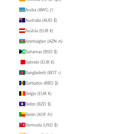
Aruba (AWG ƒ)
Australia (AUD $)
Austria (EUR €)
Azerbaigian (AZN ₼)
Bahamas (BSD $)
Bahrein (EUR €)
Bangladesh (BDT ৳)
Barbados (BBD $)
Belgio (EUR €)
Belize (BZD $)
Benin (XOF Fr)
Bermuda (USD $)