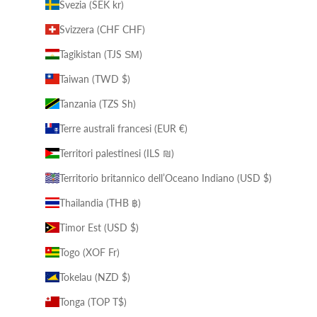
Svezia (SEK kr)
Svizzera (CHF CHF)
Tagikistan (TJS ЅМ)
Taiwan (TWD $)
Tanzania (TZS Sh)
Terre australi francesi (EUR €)
Territori palestinesi (ILS ₪)
Territorio britannico dell’Oceano Indiano (USD $)
Thailandia (THB ฿)
Timor Est (USD $)
Togo (XOF Fr)
Tokelau (NZD $)
Tonga (TOP T$)