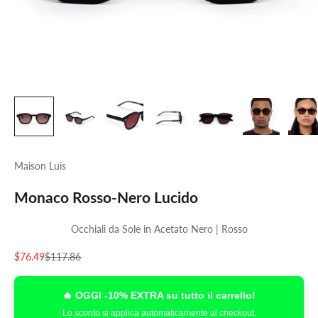
Maison Luis
Monaco Rosso-Nero Lucido
Occhiali da Sole in Acetato Nero | Rosso
Prezzo scontato
Prezzo
$76.49
$117.86
🔥 OGGI -10% EXTRA su tutto il carrello!
Lo sconto si applica automaticamente al checkout.