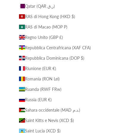
Qatar (QAR ر.ق)
RAS di Hong Kong (HKD $)
RAS di Macao (MOP P)
Regno Unito (GBP £)
Repubblica Centrafricana (XAF CFA)
Repubblica Dominicana (DOP $)
Riunione (EUR €)
Romania (RON Lei)
Ruanda (RWF FRw)
Russia (EUR €)
Sahara occidentale (MAD د.م.)
Saint Kitts e Nevis (XCD $)
Saint Lucia (XCD $)