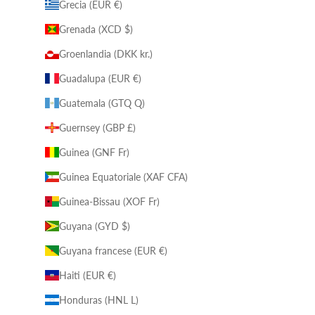
Grecia (EUR €)
Grenada (XCD $)
Groenlandia (DKK kr.)
Guadalupa (EUR €)
Guatemala (GTQ Q)
Guernsey (GBP £)
Guinea (GNF Fr)
Guinea Equatoriale (XAF CFA)
Guinea-Bissau (XOF Fr)
Guyana (GYD $)
Guyana francese (EUR €)
Haiti (EUR €)
Honduras (HNL L)