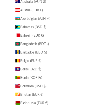
Australia (AUD $)
Austria (EUR €)
Azerbaigian (AZN ₼)
Bahamas (BSD $)
Bahrein (EUR €)
Bangladesh (BDT ৳)
Barbados (BBD $)
Belgio (EUR €)
Belize (BZD $)
Benin (XOF Fr)
Bermuda (USD $)
Bhutan (EUR €)
Bielorussia (EUR €)