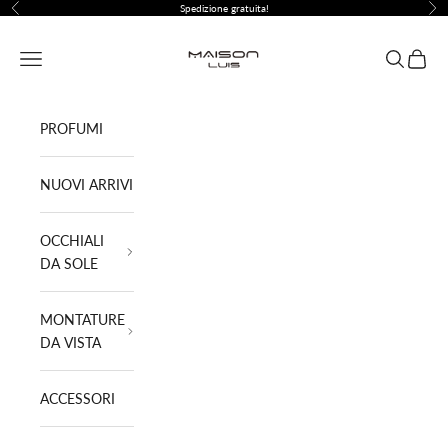
Vai al contenuto
Spedizione gratuita!
Precedente
Suc
Maison Luis ®
Menù
Cerca
Carrell
PROFUMI
NUOVI ARRIVI
OCCHIALI
DA SOLE
MONTATURE
DA VISTA
ACCESSORI