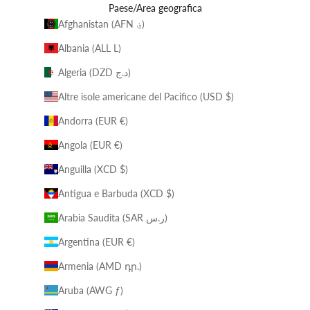
Paese/Area geografica
Afghanistan (AFN ؋)
Albania (ALL L)
Algeria (DZD د.ج)
Altre isole americane del Pacifico (USD $)
Andorra (EUR €)
Angola (EUR €)
Anguilla (XCD $)
Antigua e Barbuda (XCD $)
Arabia Saudita (SAR ر.س)
Argentina (EUR €)
Armenia (AMD դր.)
Aruba (AWG ƒ)