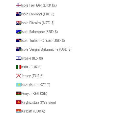
Isole Fær Øer (DKK kr.)
Isole Falkland (FKP £)
Isole Pitcairn (NZD $)
Isole Salomone (SBD $)
Isole Turks e Caicos (USD $)
Isole Vergini Britanniche (USD $)
Israele (ILS ₪)
Italia (EUR €)
Jersey (EUR €)
Kazakistan (KZT ₸)
Kenya (KES KSh)
Kirghizistan (KGS som)
Kiribati (EUR €)