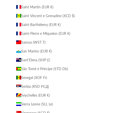
Saint Martin (EUR €)
Saint Vincent e Grenadine (XCD $)
Saint-Barthélemy (EUR €)
Saint-Pierre e Miquelon (EUR €)
Samoa (WST T)
San Marino (EUR €)
Sant’Elena (SHP £)
São Tomé e Príncipe (STD Db)
Senegal (XOF Fr)
Serbia (RSD РСД)
Seychelles (EUR €)
Sierra Leone (SLL Le)
Singapore (SGD $)